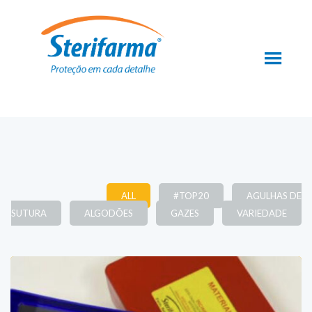
ALL
#TOP20
AGULHAS DE
SUTURA
ALGODÕES
GAZES
VARIEDADE