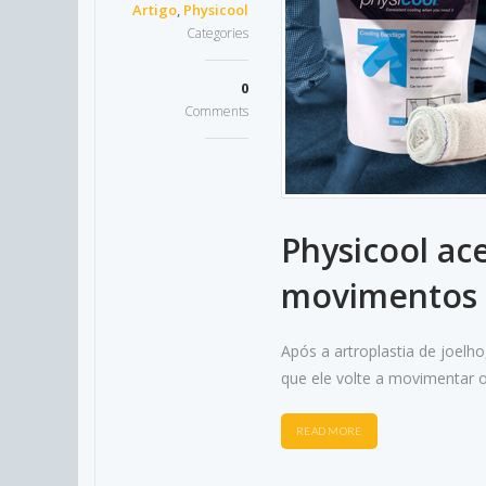
Artigo
,
Physicool
Categories
0
Comments
Physicool ac
movimentos a
Após a artroplastia de joelho
que ele volte a movimentar o 
READ MORE