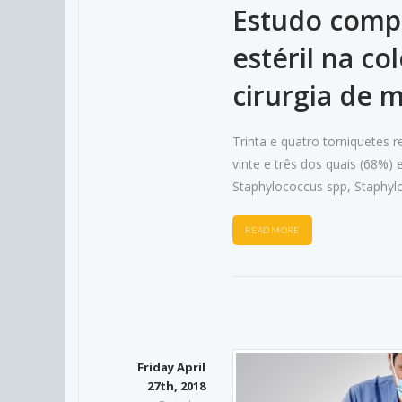
Estudo compa
estéril na co
cirurgia de 
Trinta e quatro torniquetes r
vinte e três dos quais (68%)
Staphylococcus spp, Staphylo
READ MORE
Friday April
27th, 2018