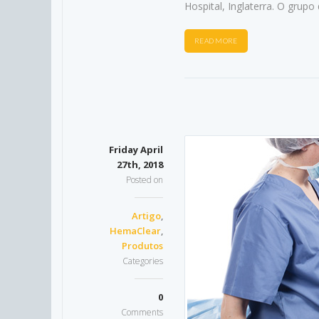
Hospital, Inglaterra. O grup
READ MORE
Friday April
27th, 2018
Posted on
Artigo
,
HemaClear
,
Produtos
Categories
0
Comments