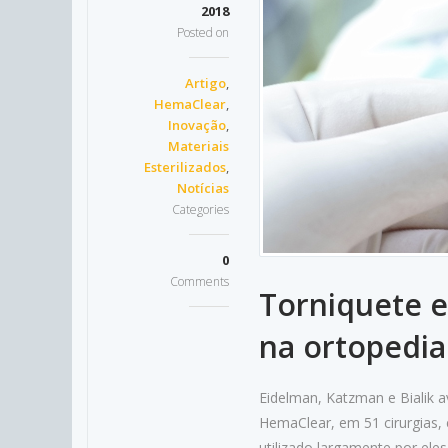
2018
Posted on
Artigo
,
HemaClear
,
Inovação
,
Materiais
Esterilizados
,
Notícias
Categories
0
Comments
Torniquete e
na ortopedia
Eidelman, Katzman e Bialik a
HemaClear, em 51 cirurgias,
utilizado largamente por eles