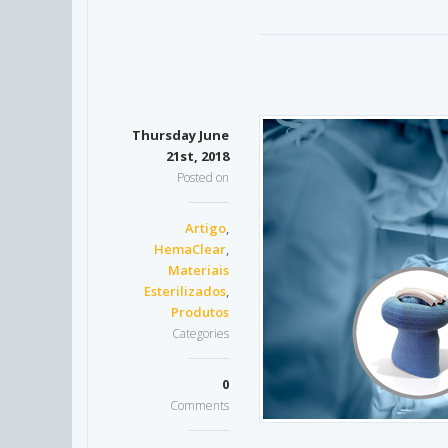
Thursday June
21st, 2018
Posted on
Artigo
,
HemaClear
,
Materiais
Esterilizados
,
Produtos
Categories
0
Comments