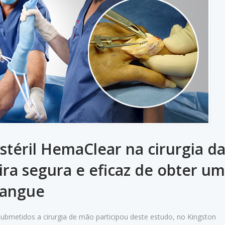
stéril HemaClear na cirurgia d
ra segura e eficaz de obter um
sangue
ubmetidos a cirurgia de mão participou deste estudo, no Kingston