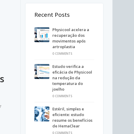
Recent Posts
Physicool acelera a
recuperação dos
movimentos após
artroplastia
0 COMMENTS
Estudo verifica a
eficácia de Physicool
s
na redução da
temperatura do
joelho
0 COMMENTS
7
Estéril, simples e
eficiente: estudo
resume os benefícios
de HemaClear
0 COMMENTS