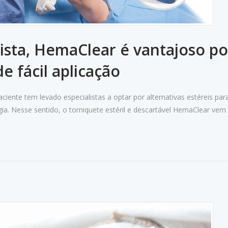
lista, HemaClear é vantajoso po
de fácil aplicação
ciente tem levado especialistas a optar por alternativas estéreis par
gia. Nesse sentido, o torniquete estéril e descartável HemaClear vem s