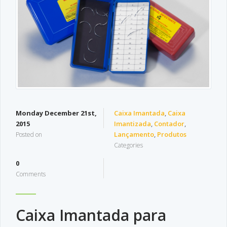
Monday December 21st,
Caixa Imantada
,
Caixa
2015
Imantizada
,
Contador
,
Lançamento
,
Produtos
Posted on
Categories
0
Comments
Caixa Imantada para