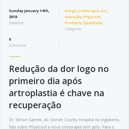
Sunday January 14th,
Artigo
,
crioterapia
,
dor
,
2018
Inovação
,
Physicool
,
Produtos
,
Qualidade
Posted on
Categories
0
Comments
Redução da dor logo no
primeiro dia após
artroplastia é chave na
recuperação
Dr. Simon Garrett, do Dorset County Hospital na Inglaterra,
fala sobre Physicool a nova crioterapia sem gelo. Para o