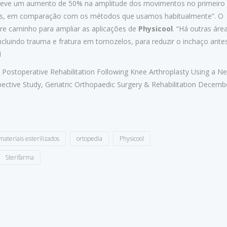
eve um aumento de 50% na amplitude dos movimentos no primeiro
os, em comparação com os métodos que usamos habitualmente”. O
re caminho para ampliar as aplicações de
Physicool
. “Há outras áre
incluindo trauma e fratura em tornozelos, para reduzir o inchaço ante
1
ng Postoperative Rehabilitation Following Knee Arthroplasty Using a N
ective Study, Geriatric Orthopaedic Surgery & Rehabilitation Decemb
materiais esterilizados
ortopedia
Physicool
Sterifarma