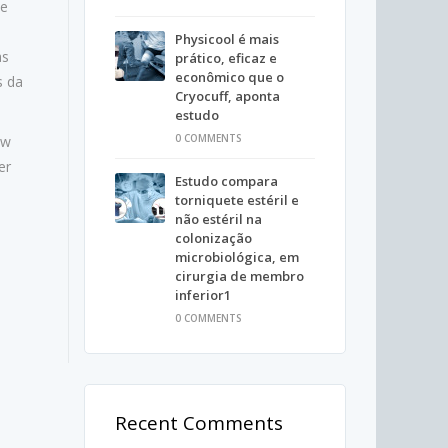
 e
Physicool é mais
as
prático, eficaz e
econômico que o
s da
Cryocuff, aponta
estudo
0 COMMENTS
ew
er
Estudo compara
torniquete estéril e
não estéril na
colonização
microbiológica, em
cirurgia de membro
inferior1
0 COMMENTS
Recent Comments