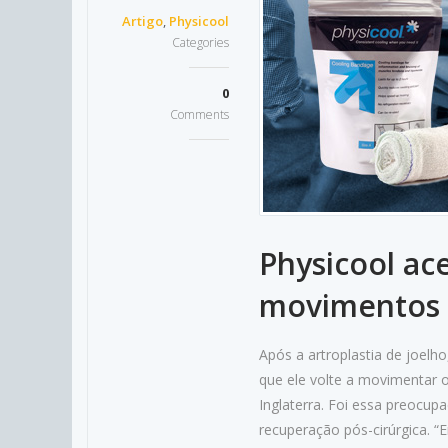
Artigo
,
Physicool
Categories
0
Comments
Physicool ac
movimentos a
Após a artroplastia de joelho
que ele volte a movimentar o
Inglaterra. Foi essa preocupa
recuperação pós-cirúrgica. “