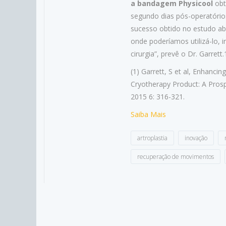
a bandagem Physicool
obt
segundo dias pós-operatóri
sucesso obtido no estudo ab
onde poderíamos utilizá-lo, 
cirurgia”, prevê o Dr. Garrett.
(1) Garrett, S et al, Enhanci
Cryotherapy Product: A Prosp
2015 6: 316-321.
Saiba Mais
artroplastia
inovação
recuperação de movimentos