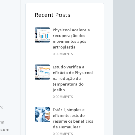
Recent Posts
Physicool acelera a
recuperação dos
movimentos após
artroplastia
0 COMMENTS
Estudo verifica a
eficácia de Physicool
na redução da
temperatura do
joelho
0 COMMENTS
ra
Estéril, simples e
eficiente: estudo
resume os benefícios
 na
de HemaClear
a com
0 COMMENTS