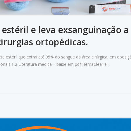
estéril e leva exsanguinação a
irurgias ortopédicas.
e estéril que extrai até 95% do sangue da área cirúrgica, em oposiç
nais.1,2 Literatura médica – baixe em pdf HemaClear é...