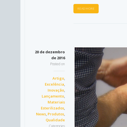
READ MORE
20 de dezembro
de 2016
Posted on
Artigo
,
Excelência
,
Inovação
,
Lançamento
,
Materiais
Esterilizados
,
News
,
Produtos
,
Qualidade
Categories