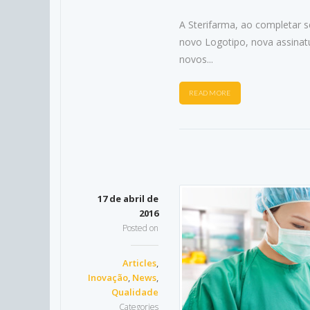
A Sterifarma, ao completar 
novo Logotipo, nova assinat
novos...
READ MORE
17 de abril de
2016
Posted on
Articles
,
Inovação
,
News
,
Qualidade
Categories