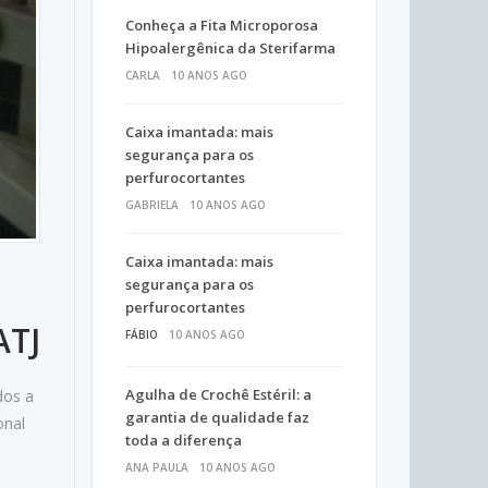
Conheça a Fita Microporosa
Hipoalergênica da Sterifarma
CARLA
10 ANOS AGO
Caixa imantada: mais
segurança para os
perfurocortantes
GABRIELA
10 ANOS AGO
Caixa imantada: mais
segurança para os
perfurocortantes
ATJ
FÁBIO
10 ANOS AGO
Agulha de Crochê Estéril: a
dos a
garantia de qualidade faz
onal
toda a diferença
ANA PAULA
10 ANOS AGO