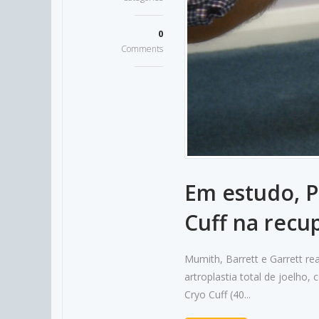
0
Comments
Em estudo, P
Cuff na recu
Mumith, Barrett e Garrett r
artroplastia total de joelho
Cryo Cuff (40...