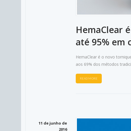
HemaClear é 
até 95% em c
HemaClear é o novo torniquet
aos 69% dos métodos tradicio
READ MORE
11 de junho de
2016