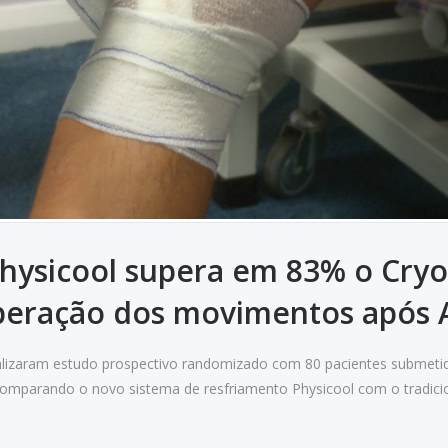
hysicool supera em 83% o Cryo
peração dos movimentos após 
ealizaram estudo prospectivo randomizado com 80 pacientes submeti
, comparando o novo sistema de resfriamento Physicool com o tradici