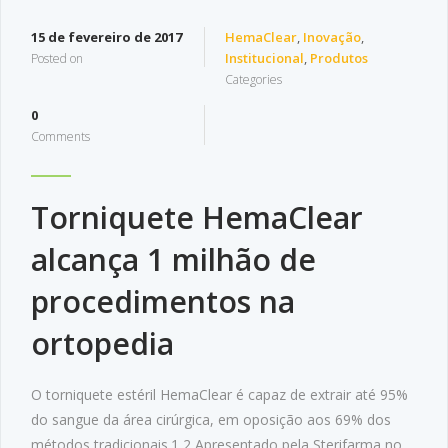
15 de fevereiro de 2017
HemaClear
,
Inovação
,
Institucional
,
Produtos
Posted on
Categories
0
Comments
Torniquete HemaClear
alcança 1 milhão de
procedimentos na
ortopedia
O torniquete estéril HemaClear é capaz de extrair até 95%
do sangue da área cirúrgica, em oposição aos 69% dos
métodos tradicionais.1,2 Apresentado pela Sterifarma no