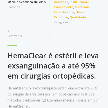
28 de novembro de 2016
Inovação
,
Institucional
,
Lançamento
,
Materiais
Posted on
Esterilizados
,
News
,
Produtos
,
Qualidade
Categories
0
Comments
HemaClear é estéril e leva
exsanguinação a até 95%
em cirurgias ortopédicas.
HemaClear é o novo torniquete estéril que extrai até 95%
do sangue da área cirúrgica, em oposição aos 69% dos
métodos tradicionais.1,2 Literatura médica – baixe em pdf
HemaClear é...